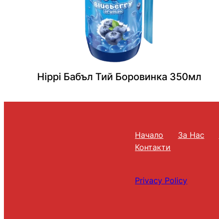
Hippi Бабъл Тий Боровинка 350мл
Начало
За Нас
Контакти
Privacy Policy