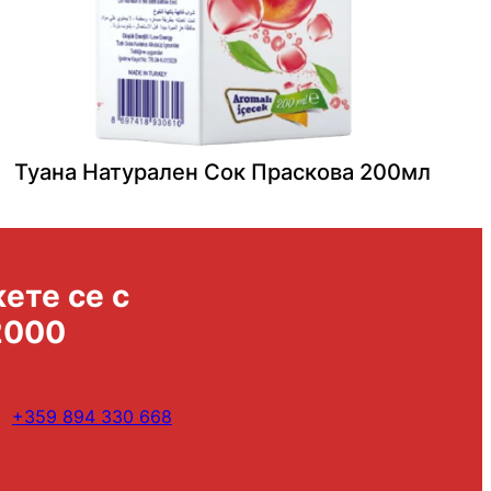
Туана Натурален Сок Праскова 200мл
ете се с
2000
+359 894 330 668