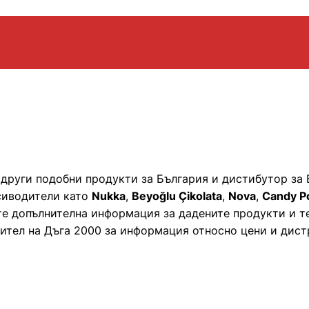
и други подобни продукти за България и дистибутор за
сиводители като
Nukka
,
Beyoğlu Çikolata
,
Nova
,
Candy P
те допълнителна информация за дадените продукти и т
ител на Дъга 2000 за информация относно цени и дист