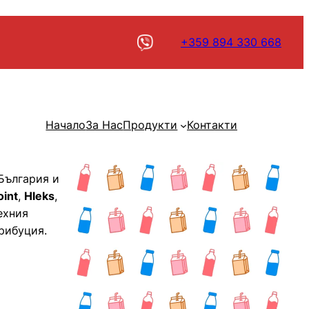
+359 894 330 668
Начало
За Нас
Продукти
Контакти
 България и
oint
,
Hleks
,
ехния
рибуция.