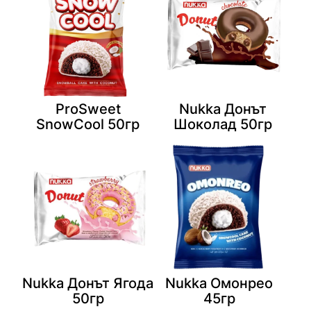
ProSweet
Nukka Донът
SnowCool 50гр
Шоколад 50гр
Nukka Донът Ягода
Nukka Омонрео
50гр
45гр