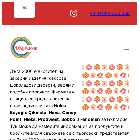
BG
+359 894 330 668
Дъга 2000 е вносител на
захарни изделия, кексове,
шоколадови десерти, вафли и
подобни продукти. Фирмата е
официален представител на
производители като
Nukka
,
Beyoğlu Çikolata
,
Nova
,
Candy
Point
,
Hleks
,
ProSweet
,
Bobbo
и
Fenomen
за България.
Тук може да намерите информация за продуктите и
бройките.Моля свържете се с търговски представител
на Дъга 2000 за повече информация.