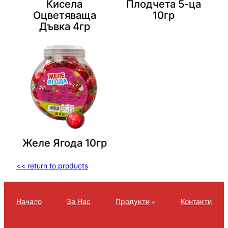
Кисела
Плодчета 5-ца
Оцветяваща
10гр
Дъвка 4гр
Желе Ягода 10гр
<< return to products
Начало
За Нас
Продукти
Контакти