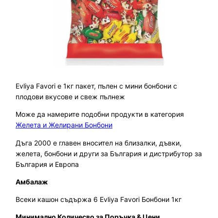
Evliya Favori е 1кг пакет, пълен с мини бонбони с
плодови вкусове и свеж пълнеж
Може да намерите подобни продукти в категория
Желета и Желирани Бонбони
Дъга 2000 е главен вносител на близалки, дъвки,
желета, бонбони и други за България и дистрибутор за
България и Европа
Амбалаж
Всеки кашон съдържа 6 Evliya Favori Бонбони 1кг
Минимално Количесво за Поръчка & Цени