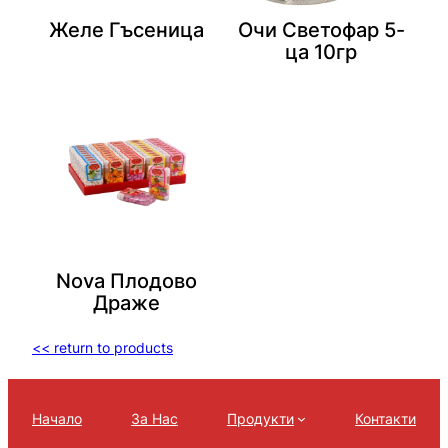
Желе Гъсеница
Очи Светофар 5-
ца 10гр
Nova Плодово
Драже
<< return to products
Начало
За Нас
Продукти
Контакти